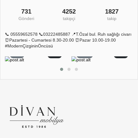
731
4252
1827
Gönderi
takipçi
takip
📞 05559652578 📞03222485887 📍T.Özal bul. Ruh sağlığı civarı
⏰Pazartesi - Cumartesi 8.30-20.00 ⏰Pazar 10.00-19.00
#ModernÇizgininÖncüsü
5
0
11
0