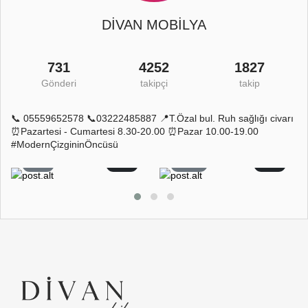
DİVAN MOBİLYA
731
4252
1827
Gönderi
takipçi
takip
📞 05559652578 📞03222485887 📍T.Özal bul. Ruh sağlığı civarı
⏰Pazartesi - Cumartesi 8.30-20.00 ⏰Pazar 10.00-19.00
#ModernÇizgininÖncüsü
5
0
11
0