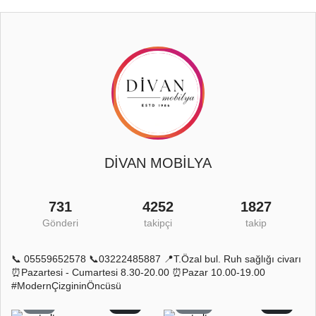
DİVAN MOBİLYA
731
4252
1827
Gönderi
takipçi
takip
📞 05559652578 📞03222485887 📍T.Özal bul. Ruh sağlığı civarı
⏰Pazartesi - Cumartesi 8.30-20.00 ⏰Pazar 10.00-19.00
#ModernÇizgininÖncüsü
5
0
11
0